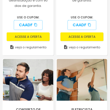
desinstalação e com 90
de garantia.
dias de garantia.
USE O CUPOM:
USE O CUPOM:
CAADF
CAADF
content_copy
content_copy
ACESSE A OFERTA
ACESSE A OFERTA
plagiarism
plagiarism
veja o regulamento
veja o regulamento
CONSERTO DE
ELETRICISTA