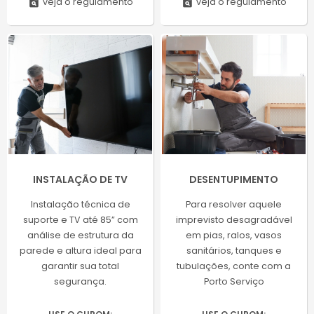
plagiarism
plagiarism
veja o regulamento
veja o regulamento
INSTALAÇÃO DE TV
DESENTUPIMENTO
Instalação técnica de
Para resolver aquele
suporte e TV até 85” com
imprevisto desagradável
análise de estrutura da
em pias, ralos, vasos
parede e altura ideal para
sanitários, tanques e
garantir sua total
tubulações, conte com a
segurança.
Porto Serviço