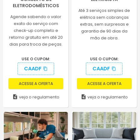
ELETRODOMÉSTICOS
Até 3 serviços simples de
Agende sabendo o valor
elétrica sem cobranças
exato do serviço com
extras, sem surpresas e
check-up completo e
garantia de 90 dias da
retorno gratuito em até 20
mão de obra.
dias para troca de peças.
USE O CUPOM:
USE O CUPOM:
CAADF
CAADF
content_copy
content_copy
ACESSE A OFERTA
ACESSE A OFERTA
plagiarism
plagiarism
veja o regulamento
veja o regulamento