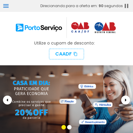
menu
pause
Direcionando para a oferta em:
90
segundos
Utilize o cupom de desconto:
CAADF
content_copy
arrow_left
arrow_right