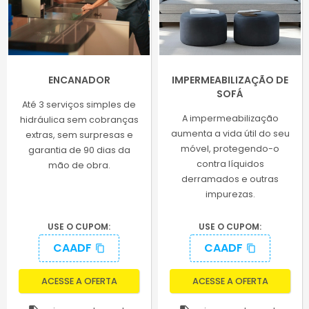
ENCANADOR
IMPERMEABILIZAÇÃO DE
SOFÁ
Até 3 serviços simples de
A impermeabilização
hidráulica sem cobranças
aumenta a vida útil do seu
extras, sem surpresas e
móvel, protegendo-o
garantia de 90 dias da
contra líquidos
mão de obra.
derramados e outras
impurezas.
USE O CUPOM:
USE O CUPOM:
CAADF
CAADF
content_copy
content_copy
ACESSE A OFERTA
ACESSE A OFERTA