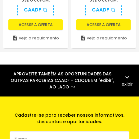
USE O CUPOM:
USE O CUPOM:
CAADF
CAADF
content_copy
content_copy
ACESSE A OFERTA
ACESSE A OFERTA
plagiarism
plagiarism
veja o regulamento
veja o regulamento
APROVEITE TAMBÉM AS OPORTUNIDADES DAS
expand_more
OUTRAS PARCERIAS CAADF - CLIQUE EM "exibir",
exibir
AO LADO ->
Cadastre-se para receber nossos informativos,
descontos e oportunidades: